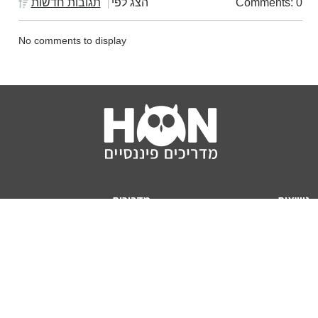
Comments: 0
הצג לפי
תגובות חדשות
No comments to display
נושאים
מדריכים
HON TV
מדריכי דירה ומשכנתא
הלוואות
מדריכי השקעות
ביטוח
מדריכי צרכנות
מיסים
מדריכי פיקדונות
מחשבונים
אודותינו