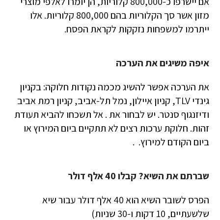
אם יישרפו כ-800,000 קלוריות, הן יומרו לאלפי מוצרי
מזון אשר סך הקלוריות בהם 800,000 קלוריות. אלו
ייתרמו למשפחות נזקקות לקראת הפסח.
איפה משיגים את הערכה
את הערכה אפשר להשיג מכמה נקודות חלוקה: בקניון
גינדי TLV, קניון איילון, נמל תל-אביב, קניון רמת אביב
ודיזנגוף סנטר. יש לבחור את . אל תשכחו להביא תעודת
זהות. חלוקת ערכות רצים לא תתקיים ביום המירוץ או
ביום הקודם למירוץ. .
שברתם את השיא? קבלו 40 אלף דולר
הפרס לשובר השיא הוא 40 אלף דולר עבור שיא
שלשעתיים, 10 דקות ו-30 שניות)