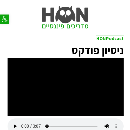
פתח סר
HONPodcast
ניסיון פודקס