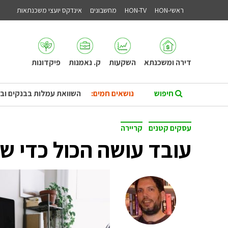
ראשי-HON
HON-TV
מחשבונים
אינדקס יועצי משכנתאות
דירה ומשכנתא
השקעות
ק. נאמנות
פיקדונות
נושאים חמים:
השוואת עמלות בבנקים וב
עסקים קטנים
קריירה
עובד עושה הכול כדי שי