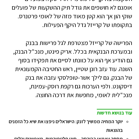
אומנם לא חושפים את גודל תיק ההשקעות של פועלים
שוקי הון אך הוא קטן מאוד מזה של לאומי פרטנרס.
בתקופתו של קרייזל גדל היקף הפעילות.
הפרישה של קרייזל מצטרפת לגל פרישות בבנק
ובמערכת הבנקאית בכלל. אריק פינטו, מנכ"ל הבנק,
גם הודיע אף הוא על כוונתו לסיים את תפקידו בסוף
השנה. עוד עזב רונן שטיין, ראש החטיבה הקמעונאית
של הבנק. גם לילך אשר-טופלסקי עזבה את בנק
דיסקונט. ולפי הערכות גם רקפת רוסק-עמינח,
מנכ"לית לאומי, מחפשת את דרכה החוצה.
עוד בנושא חדשות
יוקר המחיה ממשיך לזנק: הישראלים ניפצו את שיא כל הזמנים
בהוצאות
מסחר עצמאי בבורסה – סוגי פלטפורמות, מאפיינים וכלים