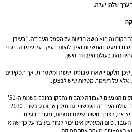
ערך שלהן יעלה.
קה
הקורונה הוא נושא הדיווח על הספק העבודה. "בעידן
טית כמעט, והתשלום הפך להיות בעיקר על עמידה ביעדי
יה נהוג בעולם העבודה הישן.
 שכן חלקם יישארו מבוססי שעות ומשמרות. אך תפקידים
, אלא על רשימת מטלות שיש לבצען.
הבעיה העיקרית היא משפטית דווקא, שכן החוקים הנוגעים לעבודה מהבית נחקקו ברובם בשנות ה-50'
והם אינם רלוונטיים לתקופתנו ולא תואמים את עולם העבודה העכשווי. גם תיקון שהוכנס בשנת 2010
יאה, לצורך חישוב שעות נוספות, מעורר בעיות
העובד. כיום המעסיק אינו יכול לנזוף בעובד על כך שהוא
וא באמצעות מעקב אחר תפוקה.