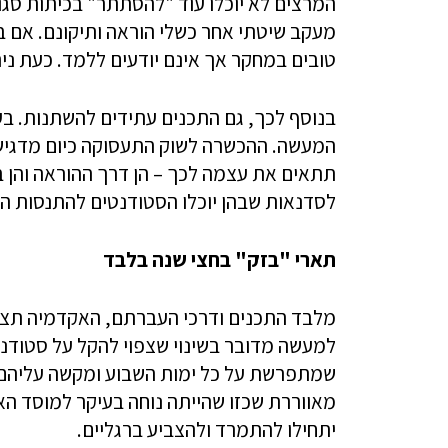
המרצים לא יוכלו עוד "להסתתר" בכיתות סגו
מעקב שיטתי אחר כשלי הוראה ותיקונם. אם ב
טובים במחקר אך אינם יודעים ללמד. כעת ני
בנוסף לכך, גם התכנים עתידים להשתנות. בע
המעשה. ההכשרה לשוק התעסוקה כיום מדגישה 
תתאים את עצמה לכך – הן דרך ההוראה והן בת
לסדנאות שבהן יוכלו הסטודנטים להתנסות ה
תארי "בזק" בחצי שנה בלבד
מלבד התכנים ודרכי העברתם, האקדמיה תצטרך
למעשה מדובר בשינוי שצפוי להקל על סטודנ
שמתפרשת על כל ימות השבוע ומקשה עליהם 
מאווררת שכזו שהייתה נוחה בעיקר למוסד ה
יתחילו להתמרד ולהצביע ברגליים.