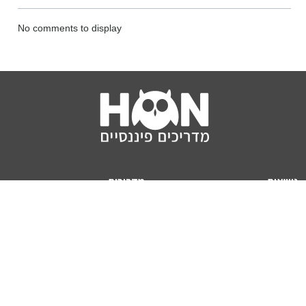
No comments to display
נושאים
מדריכים
HON TV
מדריכי דירה ומשכנתא
הלוואות
מדריכי השקעות
ביטוח
מדריכי צרכנות
מיסים
מדריכי פיקדונות
מחשבונים
אודותינו
מחשבון יוקר המחיה
תנאי שימוש באתר