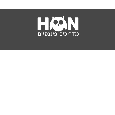
נושאים
מדריכים
HON TV
מדריכי דירה ומשכנתא
הלוואות
מדריכי השקעות
ביטוח
מדריכי צרכנות
מיסים
מדריכי פיקדונות
מחשבונים
אודותינו
מחשבון יוקר המחיה
תנאי שימוש באתר
כמה כסף יהיה לכם בפנסיה?
אודות האתר (ומי אנחנו)
מחשבון משכנתא
פרסום באתר