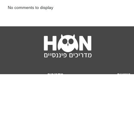
No comments to display
נושאים
מדריכים
HON TV
מדריכי דירה ומשכנתא
הלוואות
מדריכי השקעות
ביטוח
מדריכי צרכנות
מיסים
מדריכי פיקדונות
מחשבונים
אודותינו
מחשבון יוקר המחיה
תנאי שימוש באתר