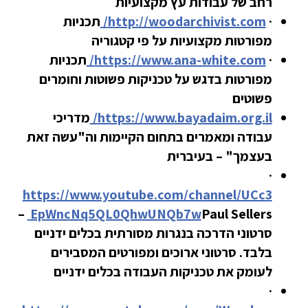
רחב של עבודות עץ מקצועיות
·
http://woodarchivist.com/
תכניות
מפורטות מקצועיות על פי קטגוריה
·
https://www.ana-white.com/
תכניות
מפורטות בדגש על טכניקות פשוטות וחומרים
פשוטים
https://www.bayadaim.org.il/
מדריכי
עבודה ומאמרים בתחום הקיימות וה"עשה זאת
בעצמך" – בעיברית
·
https://www.youtube.com/channel/UCc3
Paul Sellers –
EpWncNq5QL0QhwUNQb7w
סרטוני הדרכה בנגרות מסורתית בכלים ידניים
בלבד. סרטוני ארוכים ומפורטים המסבירים
לעומק את טכניקות העבודה בכלים ידניים
·