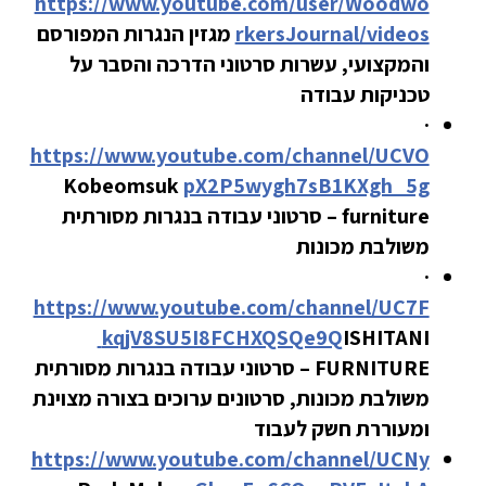
https://www.youtube.com/user/Woodwo
rkersJournal/videos
מגזין הנגרות המפורסם
והמקצועי, עשרות סרטוני הדרכה והסבר על
טכניקות עבודה
·
https://www.youtube.com/channel/UCVO
Kobeomsuk
pX2P5wygh7sB1KXgh_5g
furniture – סרטוני עבודה בנגרות מסורתית
משולבת מכונות
·
https://www.youtube.com/channel/UC7F
kqjV8SU5I8FCHXQSQe9Q
ISHITANI
FURNITURE – סרטוני עבודה בנגרות מסורתית
משולבת מכונות, סרטונים ערוכים בצורה מצוינת
ומעוררת חשק לעבוד
https://www.youtube.com/channel/UCNy