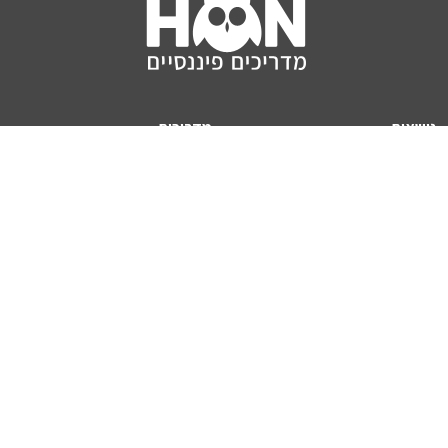
נושאים
מדריכים
HON TV
מדריכי דירה ומשכנתא
הלוואות
מדריכי השקעות
ביטוח
מדריכי צרכנות
מיסים
מדריכי פיקדונות
מחשבונים
אודותינו
מחשבון יוקר המחיה
תנאי שימוש באתר
כמה כסף יהיה לכם בפנסיה?
אודות האתר (ומי אנחנו)
מחשבון משכנתא
פרסום באתר
מחשבונים פופולריים
צור קשר