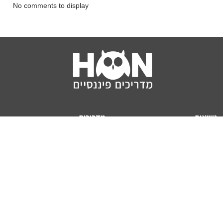
No comments to display
נושאים
מדריכים
HON TV
מדריכי דירה ומשכנתא
הלוואות
מדריכי השקעות
ביטוח
מדריכי צרכנות
מיסים
מדריכי פיקדונות
מחשבונים
אודותינו
מחשבון יוקר המחיה
תנאי שימוש באתר
כמה כסף יהיה לכם בפנסיה?
אודות האתר (ומי אנחנו)