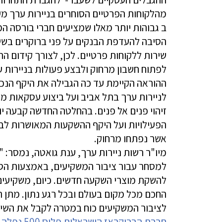
מהלקוחות הפרטיים הסוחרים בניירות ערך מ
ב גבוהות יותר מאלו שמציעים חברי בורסה המ
הסיבה להעדפת הבנקים על פני ברוקרים בשיר
שירות ללקוחות פרטיים. לכן, לצורך קידום ה
לפתוח חשבון מרחוק ולבצע פעולות בניירות 
ההוראה הקיימת עד כה הגבילה את היקף הנכס
לניירות ערך בתל אביב ועל ביצוע עסקאות מ
זיהוי פנים אל פנים. בהחלטה החדשה קבעה י
הפעילויות ועל היקף ההשקעות המאושרות לביצ
אשר נפתחו מרחוק.
מיו"ר רשות ניירות ערך, ענת גואטה, נמסר: 
למסחר עבור ציבור המשקיעים, באמצעות הסרת
להשקת מוצרי השקעה חדשים. כיום, משקיעים 
החכם מכל מקום בעולם ובכל רגע נתון. מתן
לציבור המשקיעים כוח במטרה לקבל את השירו
חברת הברוקראז הישראלית פלוס 500 נפלה ב-36% בלונדון