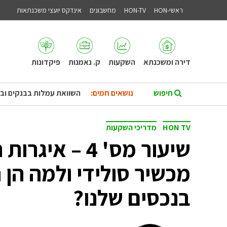
ראשי-HON
HON-TV
מחשבונים
אינדקס יועצי משכנתאות
דירה ומשכנתא
השקעות
ק. נאמנות
פיקדונות
נושאים חמים:
השוואת עמלות בבנקים וב
HON TV
מדריכי השקעות
שיעור מס' 4 –
מכשיר סולידי ולמה הן 
בנכסים שלנו?