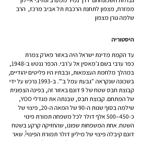
גבולות השכונההם דרך נמיר ממערב ונתיבי איילון
ממזרח, מצפון לתחנת הרכבת תל אביב מרכז, הרב
שלמה גורן מצפון
היסטוריה
עד הקמת מדינת ישראל היה באזור פארק צמרת
כפר ערבי בשם ג'מאסין אל ע'רבי. הכפר ננטש ב-1948,
במהלך מלחמת העצמאות, ובבתיו היו פליטים יהודיים,
בשכונה שנקראה "גבעת עמל ב'". ב-1993 נרכש על ידי
קבוצת חבס שטח של 9 דונם באזור זה, בפינה הצפונית
של המתחם. קבוצת חבס, שבנתה את מגדלי YOO,
שילמה בסוף שנות ה-90 של המאה ה-20, פיצוי של
כ-450–500 אלף דולר לכל משפחה תמורת פינוי
השטח. אחת המשפחות שפונו, שהחזיקה קרקע בשטח
[
דונם קיבלה פיצוי של מיליון דולר תמורת הפינוי
. שאר