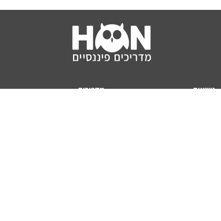
נושאים
מדריכים
HON TV
מדריכי דירה ומשכנתא
הלוואות
מדריכי השקעות
ביטוח
מדריכי צרכנות
מיסים
מדריכי פיקדונות
מחשבונים
אודותינו
מחשבון יוקר המחיה
תנאי שימוש באתר
כמה כסף יהיה לכם בפנסיה?
אודות האתר (ומי אנחנו)
מחשבון משכנתא
פרסום באתר
מחשבונים פופולריים
צור קשר