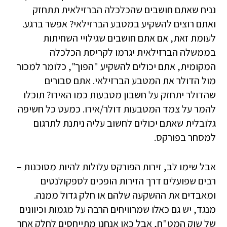
נניח שאתם חושבים שהכלכלה הברזילאית תתחזק
ואתם רוצים להשקיע במטבע הברזילאי? אפשר ברגע.
לעומת זאת, אם אתם חושבים שגילויי השחיתות
בממשלה הברזילאית יגרמו לקריסת הכלכלה
המקומית, אתם יכולים להשקיע "הפוך", כלומר למכור
מול הדולר את המטבע הברזילאי. אתם סבורים
שהדולר יתחזק על חשבון מטבעות כמו האירו? תוכלו
להמר על צמד המטבעות דולר/אירו. כמעט כל חשיפה
גלובלית שאתם יכולים לחשוב עליה ניתנת לתרגום
למסחר בפורקס.
אבל שימו לב, זירות הפורקס עלולות להיות מסוכנות –
רבים שפועלים דרך הזירות הופכים לספקולנטים
ומאבדים את ההשקעה שלהם או חלק גדול ממנה.
מנגד, יש גם כאלו שמרוויחים הרבה על מגמות וכיוונים
של שוק המט"ח, אבל כאן אנחנו מתייחסים לחלק אחר