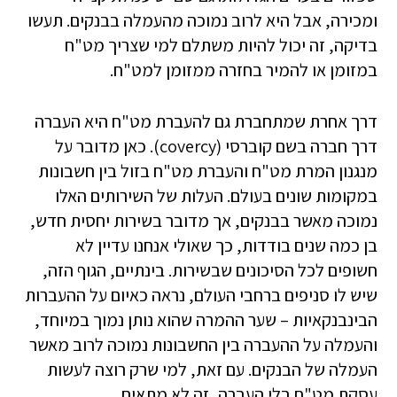
ומכירה, אבל היא לרוב נמוכה מהעמלה בבנקים. תעשו
בדיקה, זה יכול להיות משתלם למי שצריך מט"ח
במזומן או להמיר בחזרה ממזומן למט"ח.
דרך אחרת שמתחברת גם להעברת מט"ח היא העברה
דרך חברה בשם קוברסי (covercy). כאן מדובר על
מנגנון המרת מט"ח והעברת מט"ח בזול בין חשבונות
במקומות שונים בעולם. העלות של השירותים האלו
נמוכה מאשר בבנקים, אך מדובר בשירות יחסית חדש,
בן כמה שנים בודדות, כך שאולי אנחנו עדיין לא
חשופים לכל הסיכונים שבשירות. בינתיים, הגוף הזה,
שיש לו סניפים ברחבי העולם, נראה כאיום על ההעברות
הבינבנקאיות – שער ההמרה שהוא נותן נמוך במיוחד,
והעמלה על ההעברה בין החשבונות נמוכה לרוב מאשר
העמלה של הבנקים. עם זאת, למי שרק רוצה לעשות
עסקת מט"ח בלי העברה, זה לא מתאים.