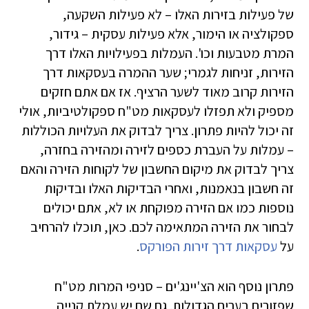
של פעילות בזירות האלו – לא פעילות השקעה,
ספקולציה או הימור, אלא פעילות עסקית – גידור,
המרת מטבעות וכו'. העמלות בפעילויות האלו דרך
הזירות, זניחות לגמרי; שער ההמרה בעסקאות דרך
הזירות קרוב מאוד לשער הרציף. אז אם אתם חזקים
מספיק ולא תפזלו לעסקאות מט"ח ספקולטיביות, אולי
זה יכול להיות פתרון. צריך לבדוק את העלויות הכוללות
– עמלות על העברת כספים לזירה ומהזירה בחזרה,
צריך לבדוק את מיקום החשבון של לקוחות הזירה והאם
זה חשבון בנאמנות, ואחרי הבדיקות האלו ובדיקות
נוספות כמו אם הזירה מפוקחת או לא, אתם יכולים
לבחור את הזירה המתאימה לכם. כאן, תוכלו להרחיב
על
עסקאות דרך זירות הפורקס
.
פתרון נוסף הוא הצ'יינג'ים – סניפי המרות מט"ח
שפזורים בערים הגדולות. גם שם יש עמלת קנייה