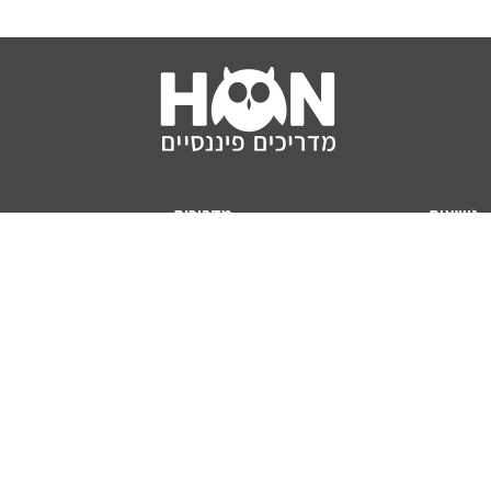
נושאים
מדריכים
HON TV
מדריכי דירה ומשכנתא
הלוואות
מדריכי השקעות
ביטוח
מדריכי צרכנות
מיסים
מדריכי פיקדונות
מחשבונים
אודותינו
מחשבון יוקר המחיה
תנאי שימוש באתר
כמה כסף יהיה לכם בפנסיה?
אודות האתר (ומי אנחנו)
מחשבון משכנתא
פרסום באתר