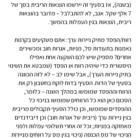
(בשנה), אז בסעיף זה יירשמו הוצאות הריבית בסך של
7 אלף שקל. אגב, לא להתבלבל – מדובר בהוצאות
ריבית, הוצאות בגין העמלות בהמשך.
רווח/הפסד מתיק ניירות ערך: אתם משקיעים בקרנות
נאמנות בתעודות סל, מניות, אגרות חוב ומכשירים
אחרים? מספיק שיש לכם השקעה אחת ואפילו
היסטורית כדי שיהיה רווח או הפסד (שמבטא את השינוי
בתיק ניירות הערך), אבל שימו לב – לא לזה הכוונה
בסעיף של הדוח. הסעיף בדוח לוקח בחשבון רק את
הרווח וההפסד שמומשו במהלך השנה – כלומר,
הסכום כאן הוא כל הרווחים שמומשו בניכוי כל
ההפסדים שמומשו, וכן כולל הסעיף תקבולים מריבית
בגין ניירות ערך (ריבית של אגרות חוב) וכן דיבידנדים
מאחזקה במניות; וכל זה אחרי תשלומי עמלות ולפני
הניכוי של מס הכנסה (ניכוי בגין מס על רווחים מניירות