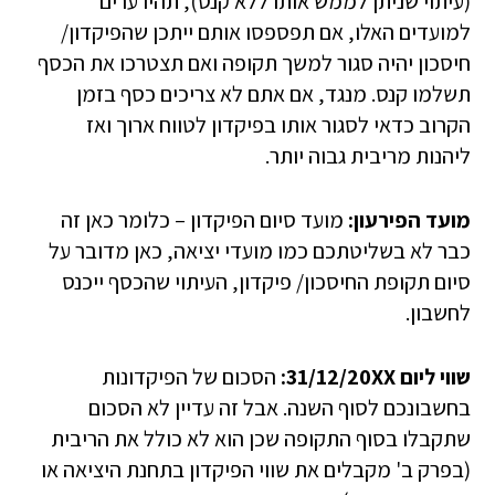
(עיתוי שניתן לממש אותו ללא קנס), תהיו ערים
למועדים האלו, אם תפספסו אותם ייתכן שהפיקדון/
חיסכון יהיה סגור למשך תקופה ואם תצטרכו את הכסף
תשלמו קנס. מנגד, אם אתם לא צריכים כסף בזמן
הקרוב כדאי לסגור אותו בפיקדון לטווח ארוך ואז
ליהנות מריבית גבוה יותר.
מועד הפירעון:
מועד סיום הפיקדון – כלומר כאן זה
כבר לא בשליטתכם כמו מועדי יציאה, כאן מדובר על
סיום תקופת החיסכון/ פיקדון, העיתוי שהכסף ייכנס
לחשבון.
שווי ליום 31/12/20XX
:
הסכום של הפיקדונות
בחשבונכם לסוף השנה. אבל זה עדיין לא הסכום
שתקבלו בסוף התקופה שכן הוא לא כולל את הריבית
(בפרק ב' מקבלים את שווי הפיקדון בתחנת היציאה או