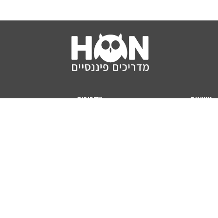
נושאים
מדריכים
HON TV
מדריכי דירה ומשכנתא
הלוואות
מדריכי השקעות
ביטוח
מדריכי צרכנות
מיסים
מדריכי פיקדונות
מחשבונים
אודותינו
מחשבון יוקר המחיה
תנאי שימוש באתר
כמה כסף יהיה לכם בפנסיה?
אודות האתר (ומי אנחנו)
מחשבון משכנתא
פרסום באתר