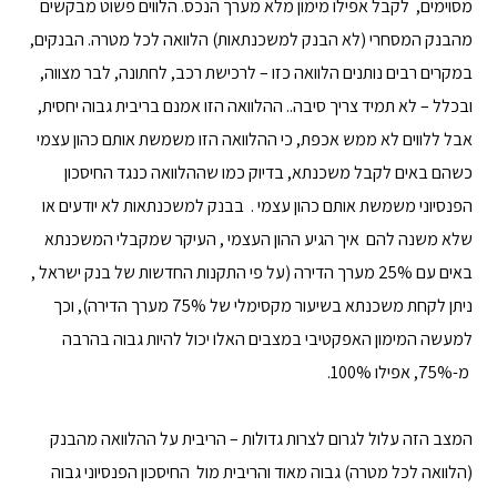
מסוימים, לקבל אפילו מימון מלא מערך הנכס. הלווים פשוט מבקשים
מהבנק המסחרי (לא הבנק למשכנתאות) הלוואה לכל מטרה. הבנקים,
במקרים רבים נותנים הלוואה כזו – לרכישת רכב, לחתונה, לבר מצווה,
ובכלל – לא תמיד צריך סיבה.. ההלוואה הזו אמנם בריבית גבוה יחסית,
אבל ללווים לא ממש אכפת, כי ההלוואה הזו משמשת אותם כהון עצמי
כשהם באים לקבל משכנתא, בדיוק כמו שההלוואה כנגד החיסכון
הפנסיוני משמשת אותם כהון עצמי . בבנק למשכנתאות לא יודעים או
שלא משנה להם איך הגיע ההון העצמי , העיקר שמקבלי המשכנתא
באים עם 25% מערך הדירה (על פי התקנות החדשות של בנק ישראל ,
ניתן לקחת משכנתא בשיעור מקסימלי של 75% מערך הדירה), וכך
למעשה המימון האפקטיבי במצבים האלו יכול להיות גבוה בהרבה
מ-75%, אפילו 100%.
המצב הזה עלול לגרום לצרות גדולות – הריבית על ההלוואה מהבנק
(הלוואה לכל מטרה) גבוה מאוד והריבית מול החיסכון הפנסיוני גבוה