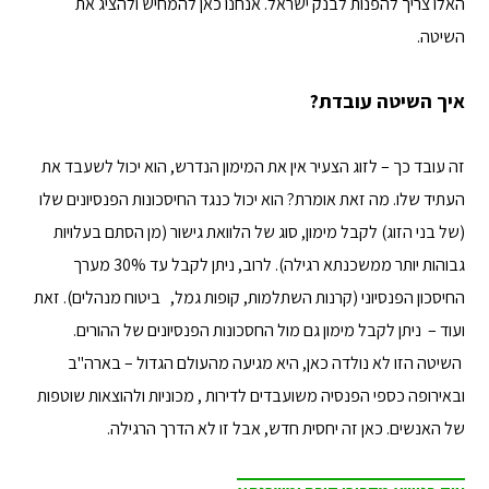
האלו צריך להפנות לבנק ישראל. אנחנו כאן להמחיש ולהציג את
השיטה.
איך השיטה עובדת?
זה עובד כך – לזוג הצעיר אין את המימון הנדרש, הוא יכול לשעבד את
העתיד שלו. מה זאת אומרת? הוא יכול כנגד החיסכונות הפנסיונים שלו
(של בני הזוג) לקבל מימון, סוג של הלוואת גישור (מן הסתם בעלויות
גבוהות יותר ממשכנתא רגילה). לרוב, ניתן לקבל עד 30% מערך
החיסכון הפנסיוני (קרנות השתלמות, קופות גמל, ביטוח מנהלים). זאת
ועוד – ניתן לקבל מימון גם מול החסכונות הפנסיונים של ההורים.
השיטה הזו לא נולדה כאן, היא מגיעה מהעולם הגדול – בארה"ב
ובאירופה כספי הפנסיה משועבדים לדירות , מכוניות ולהוצאות שוטפות
של האנשים. כאן זה יחסית חדש, אבל זו לא הדרך הרגילה.