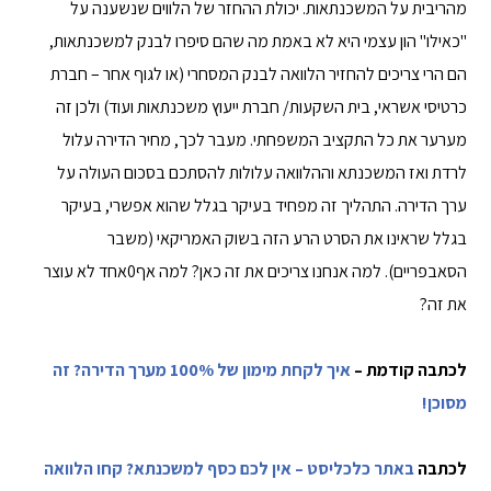
מהריבית על המשכנתאות. יכולת ההחזר של הלווים שנשענה על
"כאילו" הון עצמי היא לא באמת מה שהם סיפרו לבנק למשכנתאות,
הם הרי צריכים להחזיר הלוואה לבנק המסחרי (או לגוף אחר – חברת
כרטיסי אשראי, בית השקעות/ חברת ייעוץ משכנתאות ועוד) ולכן זה
מערער את כל התקציב המשפחתי. מעבר לכך, מחיר הדירה עלול
לרדת ואז המשכנתא וההלוואה עלולות להסתכם בסכום העולה על
ערך הדירה. התהליך זה מפחיד בעיקר בגלל שהוא אפשרי, בעיקר
בגלל שראינו את הסרט הרע הזה בשוק האמריקאי (משבר
הסאבפריים). למה אנחנו צריכים את זה כאן? למה אף0אחד לא עוצר
את זה?
לכתבה קודמת –
איך לקחת מימון של 100% מערך הדירה? זה
מסוכן!
לכתבה
באתר כלכליסט – אין לכם כסף למשכנתא? קחו הלוואה