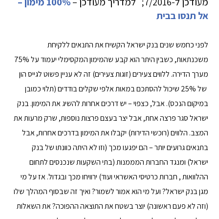
מעודכן ל-7/2016; למדריך מעודכן –
100% מימון –
אל תנסו בבית
לפני כחמש שנים בנק ישראל הקשיח את התנאים ללקיחת
משכנתאות, כשבין היתר הוא קבע שהמימון המקסימלי יעמוד על 75%
מערך הדירה. ללווים צעירים (זוגות צעירים) זה לא עניין פשוט לגייס הון
של 25% שיכול להסתכם במאות אלפי שקלים בודדים (תלוי כמובן
במיקום הנכס). אבל, כצפוי – יש דרכים אחרות להשיג את המימון. בנק
ישראל סגר פרצה אחת, אבל יצר בעצם פרצות נוספות, שרק מרעות את
המצב. הלווים (רוכשי הדירות) יקבלו את המימון בדרכים אחרות, אבל
בתנאים גרועים יותר – הם יפגעו מכך (וזו לא היתה כוונתו של בנק
ישראל) ומנגד החברות המממנות (בתי השקעות שנכנסים לתחום
ההלוואות , חברות כרטיסי האשראי ועוד) ירוויחו מכך ובגדול. אז על מי
מגן בנק ישראל? ועל מי הוא אמור לשמור? ואיך זה שבסוף המהלך שלו
(וזה לא פעם ראשונה) יוצר בשטח את התוצאה ההפוכה? את השאלות