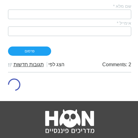
שם מלא
*
אימייל
*
Comments: 2
הצג לפי
תגובות חדשות
רנדל שוגהרט
יום חמישי 04/07/2013 11:16 pm
מסכים אתך מני. אני מכיר אישית אנשים שיש להם 30K ביד ו60K
במינוס וחושבים שיש להם 30K, כאשר בעצם יש להם 30- בבנק.
לכן יש חדלות פרעון, לכן יש עיקולים ולכן בנקים יכולים להתמוטט.
כי לאנשים אין איך להחזיר את הכסף (קרי משבר הסאב פריים).
תגובה
0
מני ב