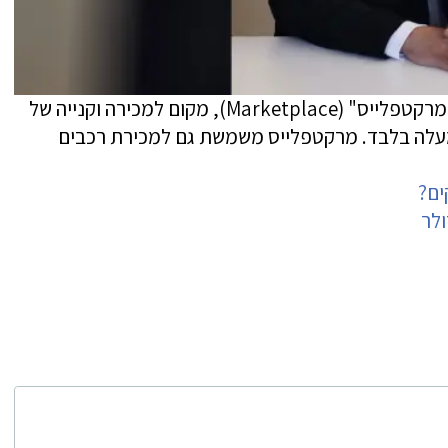
באוקטובר 2016 פייסבוק השיקו בארה"ב את מרקטפלייס" (Marketplace), מקום למכירה וקנייה של
יד שנייה עם הגבלה ייחודית: גילאי 18 ומעלה בלבד. מרקטפלייס משמשת גם למכירת רכבים
ים?