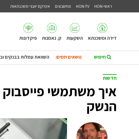
ראשי-HON
HON-TV
מחשבונים
אינדקס יועצי משכנתאות
דירה ומשכנתא
השקעות
ק. נאמנות
פיקדונות
נושאים חמים:
השוואת עמלות בבנקים וב
חדשות
איך משתמשי פייסבוק ע
הנשק