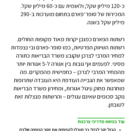
כ-120 מיליון שקל; ולאומית עם כ-60 מיליון שקל.
המכירות של סופר־פארם בתחום מוערכות ב-290
מיליון שקל בשנה.
רשתות הפארם כמובן יקרות מאוד מקופות החולים.
רשתות השיווק הפרטיות, כמו סופר-פארם ובי נצמדות
למחיר המרבי לצרכן שקובע משרד הבריאות כתורה
מסיני. לפעמים אף גובות בין אגורה ל-5 אגורות יותר
מהמחיר המרבי לצרכן – כחמישית מהמקרים. מה
שמאפשר את הגבייה העודפת היא העובדה שתרופות
מוחרגות מחוק עיגול אגורות, ומחירון משרד הבריאות
נוקב סכומים שאינם עגולים – והרשתות מנצלות זאת
לטובתן.
עוד בנושא מדריכי צרכנות
הכול יקר לכם? כך תוכלו להפחית את יוקר המחיה שלכם