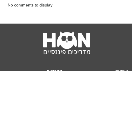
No comments to display
נושאים
מדריכים
HON TV
מדריכי דירה ומשכנתא
הלוואות
מדריכי השקעות
ביטוח
מדריכי צרכנות
מיסים
מדריכי פיקדונות
מחשבונים
אודותינו
מחשבון יוקר המחיה
תנאי שימוש באתר
כמה כסף יהיה לכם בפנסיה?
אודות האתר (ומי אנחנו)