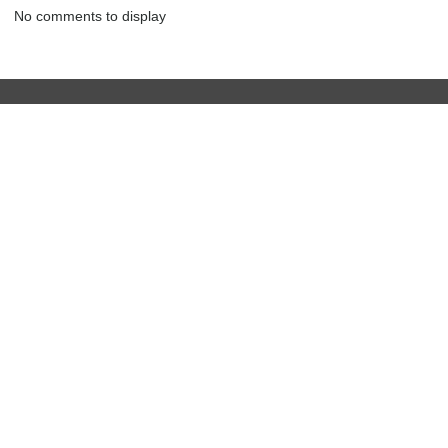
No comments to display
מחשבונים
דירה ומשכנתא
מחשבון יוקר המחיה
 השקעות
כמה כסף יהיה לכם בפנסיה?
צרכנות
מחשבון משכנתא
פיקדונות
מחשבונים פופולריים