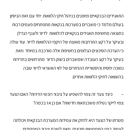
התאגידים הבנקאיים מיומנים בניהול תיקי הלוואות. יחד עם זאת הניסיון
בעולם מלמד כי משברים במערכות בנקאות מתפתחים פעמים רבות
כתוצאה מחשיפת תאגידים בנקאיים להלוואות לדיור ולענף הנדלן
ובעיקר על רקע התרחבות מואצת של היקפי ההלוואות לדיור. עוד עולה
כי הערכת הסיכונים הגלומים בחשיפות אלה מורכבת במיוחד וזאת
בעיקר על רקע העובדה שמשברים בשוק הדיור מתרחשים בתדירות
נמוכה יחסית והיסטוריית ההחזרים של לווי האשראי לדיור טובה
בהשוואה לתיקי הלוואות אחרים.
– כיצד צעד זה צפוי להשפיע על ציבור רוכשי הדירות? האם הצעד
צפוי לייקר נטילת משכנתאות חדשות? אם כן אז בכמה?
מטרתו של הצעד היא לחזק את עמידות המערכת הבנקאית ויכולתה
לעמוד בפני התממשות סיכונים, וזאת לטובת ציבור המפקידים,