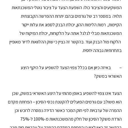
המשקיעים והציבור כולו. השפעת הצעד על ציבור נוטלי המשכנתאות
תלויה במספר רב של גורמים ובהם: יתרות ההפרשה הקבוצתית
הקיימות, רמות הלימות ההון, יכולת הבנק לספוג את עלות ייקור
המשכנתאות מבלי לגלגל אותה על הלקוחות, יכולת המיקוח של
הלקוח מול הבנק ועוד. בהקשר זה נציין כי שוק ההלוואות לדיור מאופיין
בתחרותיות גבוהה יחסית.
– באיזה כיוון אם בכלל צפוי הצעד להשפיע על היקף היצע
האשראי במשק?
הצעד אינו צפוי להשפיע באופן מהותי על היצע האשראי במשק, שכן
הוא משולב עם גורמים הפועלים להקטנת נכסי הסיכון – הפחתת מקדם
ההמרה של ערבויות לפי חוק המכר כאשר הדירה נמסרה לרוכש וכן
הורדת משקל הסיכון של חלק מהמשכנתאות מ-100% ל-75%
בהקשר זה ראוי לציין כי הפחתת המקדם ההמרה על ערבויות חוק מכר