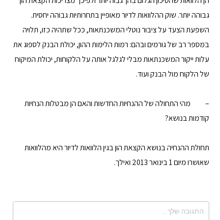
הן הלוואות שהסיכון הגלום בהן גבוה יותר ולפיכך מצריכות הקצאת הון
גבוהה יותר. שוק ההלוואות לדיור מאופיין בתחרותיות גבוהה יחסית.
השפעת הצעד על ציבור נוטלי המשכנתאות, ככל שתהיה כזו, תלויה
במספר רב של גורמים ובהם: רמות הלימות ההון, יכולת הבנק לספוג את
עלות ייקור המשכנתאות מבלי לגלגל אותה על הלקוחות, יכולת המיקוח
של הלקוח מול הבנק ועוד.
– מהי התחולה של ההנחיות החדשות והאם הן מבטלות הנחיות
קודמות בנושא?
תחולת ההנחיה בנושא הקצאת הון בגין הלוואות לדיור היא מהלוואות
שאושרו מיום 1 בינואר 2013 ואילך.