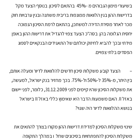
בשיעורי מימון הגבוהים מ -45% בהתאם לסיכון. בנוסף הצעד מקל
בדרישות ההון בגין הלוואות ממונפות בריבית משתנה ובגין ערבויות חוק
מכר לאחר מסירת הדירה למשתכן, בהתאם לרמת הסיכון הנמוכה
יחסית הגלומה בהן. בסה"כ הצעד צפוי להגדיל את דרישות ההון באופן
מידתי ובכך להביא לחיזוק יכולתם של התאגידים הבנקאיים לספוג
הפסדים בלתי צפויים.
– הצעד קובע משקלות סיכון חדשים להלוואות לדיור ומעלה אותם,
בין היתר, מ-35% ל-50% ול-75%. בכך מחזיר בנק ישראל, למעשה,
את משקלות הסיכון שהיו קיימים לפני 31.12.2009, כלומר, לפני יישום
באזל II. האם משמעות הדבר היא שאימוץ כללי באזל II בישראל
בנושא ההלוואות לדיור היה שגוי?
שינוי משקלות הסיכון למדידת דרישות ההון מקורו בצורך להתאים את
משקלות הסיכון להתפתחויות בסיכונים שחל ו במהלך התקופה