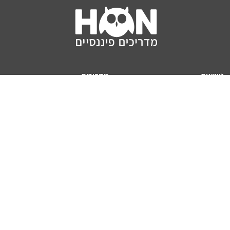
נושאים
מדריכים
HON TV
מדריכי דירה ומשכנתא
הלוואות
מדריכי השקעות
ביטוח
מדריכי צרכנות
מיסים
מדריכי פיקדונות
מחשבונים
אודותינו
מחשבון יוקר המחיה
תנאי שימוש באתר
כמה כסף יהיה לכם בפנסיה?
אודות האתר (ומי אנחנו)
מחשבון משכנתא
פרסום באתר
מחשבונים פופולריים
צור קשר