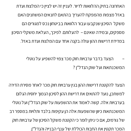
האחרונה בתיק ההלוואות לדיור. לעניין זה יש לציין כי המלצות ועדת
באזל מצפות מהמפקח להעריך בהתאם לתנאים המשתנים האם
משקל הסיכון שנקבעו עבור הלוואות בביטחון נכס למגורים הם
מספקים, ובמידה שאינם – להעלותם. לפיכך, העלאת משקלי הסיכון
במדידת דרישות ההון עולה בקנה אחד עם המלצות ועדת באזל.
– הצעד בדבר ערבויות חוק מכר צפוי להשפיע על נוטלי
המשכנתאות ועל שוק הנדל"ן ?
הצעד להקטנת דרישות ההון בגין ערבויות חוק מכר לאחר מסירת הדירה
למשתכן, נועד להתאים את דרישת ההון לסיכון הנמוך יחסית הגלום
בערבויות אלה. קשה לאמוד את ההשפעות על שוק הנדל"ן ועל נוטלי
המשכנתאות כיוון שהשפעות אלה הן עקיפות בלבד ותלויות במספר רב
של גורמים, אם כי ניתן לומר כי הקטנת משקל הסיכון של ערבויות חוק
המכר תקטין את החבות הכוללת של ענף הבנייה והנדל"ן.