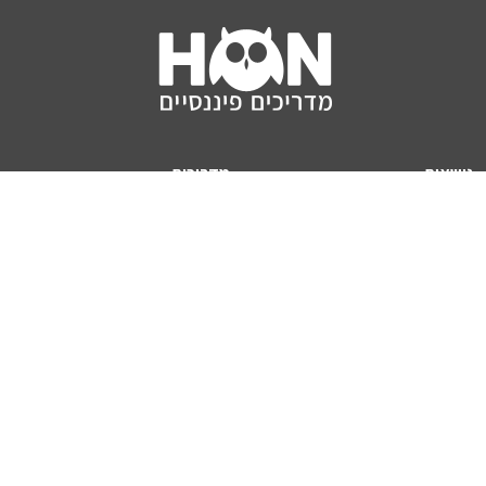
נושאים
מדריכים
HON TV
מדריכי דירה ומשכנתא
הלוואות
מדריכי השקעות
ביטוח
מדריכי צרכנות
מיסים
מדריכי פיקדונות
מחשבונים
אודותינו
מחשבון יוקר המחיה
תנאי שימוש באתר
כמה כסף יהיה לכם בפנסיה?
אודות האתר (ומי אנחנו)
מחשבון משכנתא
פרסום באתר
מחשבונים פופולריים
צור קשר