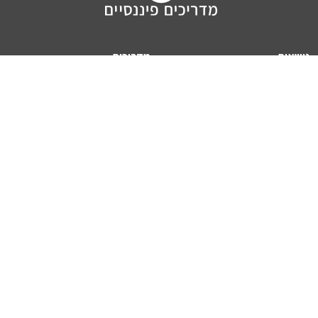
נושאים
מדריכים
HON TV
מדריכי דירה ומשכנתא
הלוואות
מדריכי השקעות
ביטוח
מדריכי צרכנות
מיסים
מדריכי פיקדונות
מחשבונים
אודותינו
מחשבון יוקר המחיה
תנאי שימוש באתר
כמה כסף יהיה לכם בפנסיה?
אודות האתר (ומי אנחנו)
מחשבון משכנתא
פרסום באתר
מחשבונים פופולריים
צור קשר