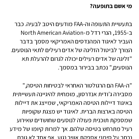
מי אשם בתופעה?
בתעשיית התעופה וה-FAA מודעים היטב לבעיה. כבר
ב-1955, הנרי רדל מ-North American Aviation
העביר לאיגוד המהנדסים האמריקאי מסמך בדבר
הצורך לביטול הזליגה של אדים רעילים לתאי הנוסעים.
"זליגה של אדים רעילים יכולה לגרום להרעלת תא
הנוסעים," נכתב בבירור במסמך.
"ה-FAA הם הרגולטור האחראי לבטיחות הטיסה,"
מסבירה ג'ודית אנדרסון, מומחית להיגיינה תעשייתית
באיגוד דיילות הטיסה האמריקאי, שמייצג את דיילות
הטיסה בארצות הברית. לאיגוד יש מצגת שקופיות
שמספקת תוכנית פעולה לנוסעים שחושדים שאירוע
רעיל מתרחש בטיסה שלהם. אך למרות קיומו של מידע
נרחב על סימני אספקת אוויר נגוע, אף אחד לא גורם