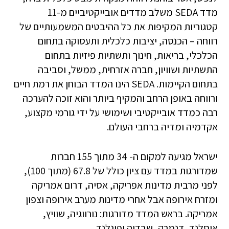
מדד SEDA משלב מדדים אובייקטיביים מ-11
קטגוריות המקיפות את כל ההיבטים המשמעותיים של
רווחה – הכנסה, יציבות כלכלית ותעסוקה בתחום
הכלכלי, בריאות, חינוך ותשתיות פיזיות בתחום
התשתיות ושוויון, חברה אזרחית, ממשל, וסביבה
בתחום הקיימות. SEDA הינו המדד הבוחן את רמת חיים
ורווחה באופן הרחב והמקיף ביותר והוא זוכה להערכה
רבה כמדד אובייקטיבי ושימושי על ידי גורמי מקצוע,
אקדמיה ומדיה ברחבי העולם.
ישראל מגיעה למקום ה- 34 מתוך 155 חברות
שמדורגות במדד עם ציון כולל של 67.8 (מתוך 100),
לפני מרבית מדינות אפריקה, אסיה, דרום אמריקה
ומזרח אירופה אבל אחרי מדינות מערב אירופה וצפון
אמריקה. בראש המדד מדורגות: נורווגיה, שוויץ,
איסלנד, דנמרק, שבדיה ופינלנד.