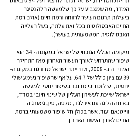
תחילת המדידה, ישראל זכתה לתוצאה של 0.94 באותו
המדד, מה שמצביע על כך שלמעשה חלה נסיגה
ביעילות תרגום העושר לרווחה ורמת חיים (אולם רמת
החיים האבסולוטית בכל זאת עלתה, בשל העלייה
האבסולוטית המשמעותית בעושר).
מיקומה הכללי הנוכחי של ישראל במקום ה- 34 הוא
שיפור שהתרחש לאורך העשור האחרון מאז התחילה
המדידה ב- 2008, אז הייתה ישראל מדורגת במקום ה-
39 עם ציון כולל של 64.7. על אף שהשיפור נשמע שולי
יחסית, יש לזכור כי מדובר בשיפור יחסי ולמעשה
ישראל שייכת לעשירון העליון של שינוי חיובי במדד,
באותה הליגה עם אירלנד, מלטה, סין, גיאורגיה
ווייטנאם ועוד. אשר בכולן חל שיפור משמעותי ברמת
החיים לאורך העשור האחרון.