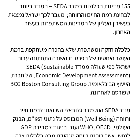
155 מדינות הכלולות במדד SEDA – המדד ביותר
לבחינת רמת החיים והרווחה; מעבר לכך ישראל נמצאת
בעשירון העליון של המדינות המשתפרות בעשור
האחרון.
כלכלה חזקה ומשתפרת שלא בהכרח משתקפת ברמת
העושר היחסית של הפרט. זו השורה התחתונה עבור
ישראל כפי שעולה ממדד SEDA (Sustainable
Economic Development Assessment), של חברת
הייעוץ הבינלאומית BCG Boston Consulting Group
שפורסם לאחרונה.
מדד SEDA הוא מדד גלובאלי השוואתי לרמת חיים
ורווחה (Well Being) המבוסס על נתוני האו"ם, הבנק
העולמי, WHO, OECD ועוד. בניגוד למדידת GDP
לנפש, אשר בוחנת רווחה מנקודת מבט כלכלית צרה,