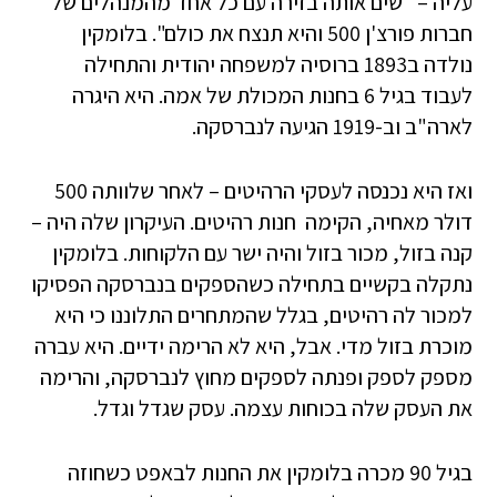
עליה – "שים אותה בזירה עם כל אחד מהמנהלים של
חברות פורצ'ן 500 והיא תנצח את כולם". בלומקין
נולדה ב­1893 ברוסיה למשפחה יהודית והתחילה
לעבוד בגיל 6 בחנות המכולת של אמה. היא היגרה
לארה"ב וב-­1919 הגיעה לנברסקה.
ואז היא נכנסה לעסקי הרהיטים – לאחר שלוותה 500
דולר מאחיה, הקימה חנות רהיטים. העיקרון שלה היה –
קנה בזול, מכור בזול והיה ישר עם הלקוחות. בלומקין
נתקלה בקשיים בתחילה כשהספקים בנברסקה הפסיקו
למכור לה רהיטים, בגלל שהמתחרים התלוננו כי היא
מוכרת בזול מדי. אבל, היא לא הרימה ידיים. היא עברה
מספק לספק ופנתה לספקים מחוץ לנברסקה, והרימה
את העסק שלה בכוחות עצמה. עסק שגדל וגדל.
בגיל 90 מכרה בלומקין את החנות לבאפט כשחוזה