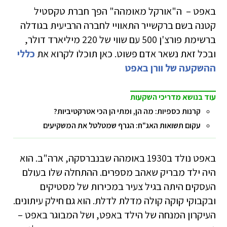
באפט – ה"אורקל מאומהה" הפך חברת טקסטיל
קטנה בשם ברקשייר התאוויי לחברה הרביעית בגודלה
ברשימת פורצ'ן 500 עם שווי של 220 מיליארד דולר,
ובכל זאת נשאר אדם פשוט. כאן תוכלו לקרוא את
כללי
ההשקעה של וורן באפט
עוד בנושא מדריכי השקעות
קרנות כספיות: מה הן, ומתי הן הכי אטרקטיביות?
עקום תשואות האג"ח: הגרף שמטלטל את המשקיעים
באפט נולד ב­1930 באומהה שבנברסקה, ארה"ב. הוא
היה ילד מבריק שאהב מספרים. ההתחלה שלו בעולם
העסקים היתה בגיל צעיר במכירות של מסטיקים
ובקבוקי קוקה קולה מדלת לדלת. הוא גם חילק עיתונים.
העיקרון המנחה של הילד באפט, ושל המבוגר באפט –