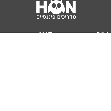
נושאים
מדריכים
HON TV
מדריכי דירה ומשכנתא
הלוואות
מדריכי השקעות
ביטוח
מדריכי צרכנות
מיסים
מדריכי פיקדונות
מחשבונים
אודותינו
מחשבון יוקר המחיה
תנאי שימוש באתר
כמה כסף יהיה לכם בפנסיה?
אודות האתר (ומי אנחנו)
מחשבון משכנתא
פרסום באתר
מחשבונים פופולריים
צור קשר