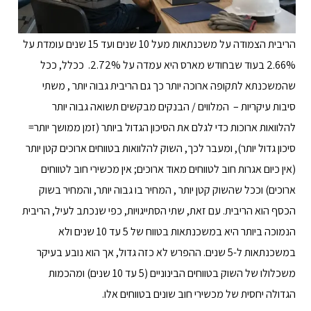
הריבית הצמודה על משכנתאות מעל 10 שנים ועד 15 שנים עומדת על
2.66% בעוד שבחודש מארס היא עמדה על 2.72%. ככלל, ככל
שהמשכנתא לתקופה ארוכה יותר כך גם הריבית גבוה יותר , משתי
סיבות עיקריות – המלווים / הבנקים מבקשים תשואה גבוה יותר
להלוואות ארוכות כדי לגלם את הסיכון הגדול ביותר (זמן ממושך יותר=
סיכון גדול יותר), ומעבר לכך, השוק להלוואות בטווחים ארוכים קטן יותר
(אין כיום אגרות חוב לטווחים מאוד ארוכים; אין מכשירי חוב לטווחים
ארוכים) וככל שהשוק קטן יותר , המחיר בו גבוה יותר, והמחיר בשוק
הכסף הוא הריבית. עם זאת, שתי הסתייגויות, כפי שנכתב לעיל, הריבית
הנמוכה ביותר היא במשכנתאות בטווח של 5 עד 10 שנים ולא
במשכנתאות ל-5 שנים. ההפרש לא כזה גדול, אך הוא נובע בעיקר
משכלולו של השוק בטווחים הבינוניים (5 עד 10 שנים) ומהכמות
הגדולה יחסית של מכשירי חוב שונים בטווחים אלו.