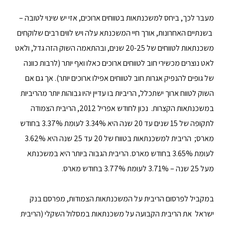
מעבר לכך, ביחס למשכנתאות בטווחים ארוכים, אזי יש שינוי לטובה –
בשנתיים האחרונות, אורך חיי המשכנתא עלה ויש לווים רבים שלוקחים
משכנתאות לטווחים של 20-25 שנים, ובהתאמה השוק הזה גדל, ולאט
לאט נוצרים מכשירי חוב לטווחים ארוכים כאלו ואף יותר (לרבות כוונה
של גופים להנפיק אגרות חוב לטווחים אפילו ארוכים יותר). אך גם אם
השוק לטווח ארוך ישתכלל, הריביות בו עדיין יהיו גבוהות יותר מהריביות
במשכנתאות הקצרות. נכון לחודש אפריל 2012, הריבית הצמודה
לתקופה של 15 שנים עד 20 שנה היא 3.34% לעומת 3.37% בחודש
מארס; הריבית למשכנתאות בטווח של 20 עד 25 שנה היא 3.62%
לעומת 3.65% בחודש מארס. הריבית הגבוה ביותר היא במשכנתא
מעל 25 שנה – 3.71% לעומת 3.77% בחודש מארס.
במקביל לפרסום הריבית על המשכנתאות הצמודות, מפרסם בנק
ישראל את הריבית הקבועה על משכנתאות במסלול השקלי (הריבית