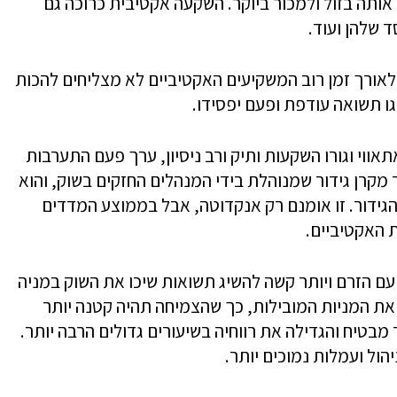
אותה בזול ולמכור ביוקר. השקעה אקטיבית כרוכה גם
 שלהן ועוד.
לאורך זמן רוב המשקיעים האקטיביים לא מצליחים להכות
ו תשואה עודפת ופעם יפסידו.
ווי וגורו השקעות ותיק ורב ניסיון, ערך פעם התערבות
אחרי מדד S&P תרוויח יותר מקרן גידור שמנוהלת בידי המנהלים החזקים בשוק, והוא
ת הרוויחה 40% יותר מקרן הגידור. זו אומנם רק אנקדוטה, אבל בממוצע המדדים
 האקטיביים.
ם הזרם ויותר קשה להשיג תשואות שיכו את השוק במניה
 את המניות המובילות, כך שהצמיחה תהיה קטנה יותר
בטיח והגדילה את רווחיה בשיעורים גדולים הרבה יותר.
הול ועמלות נמוכים יותר.