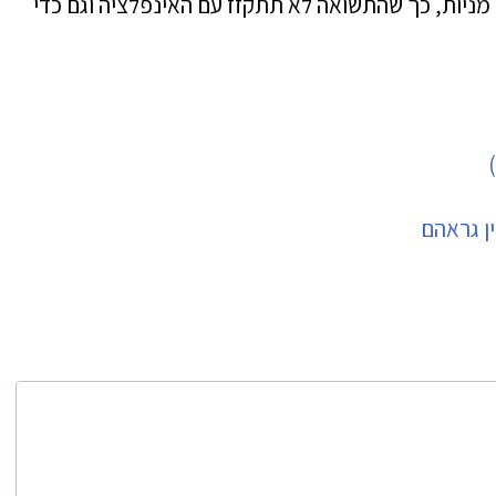
ן מניות, כך שהתשואה לא תתקזז עם האינפלציה וגם כדי
ן גראהם