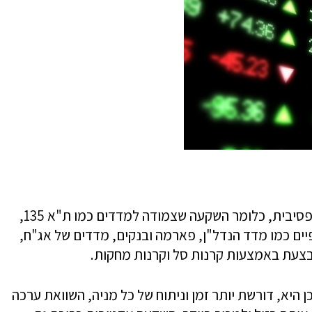
יש שתי דרכים עיקריות להשקיע – אחת היא הפסיבית, כלומר השקעה שצמודה למדדים כמו ת"א 135,
אסד"ק ו-S&P, מדדים ענפיים כמו מדד הנדל"ן, פארמה ובנקים, מדדים של אג"ח,
בצעת באמצעות קרנות סל וקרנות מחקות.
היא, דורשת יותר זמן וניתוח של כל מניה, השוואת ערכה