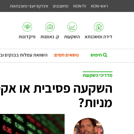
ראשי-HON
HON-TV
מחשבונים
אינדקס יועצי משכנתאות
דירה ומשכנתא
השקעות
ק. נאמנות
פיקדונות
נושאים חמים:
השוואת עמלות בבנקים וב
מדריכי השקעות
השקעה פסיבית או אקט
מניות?