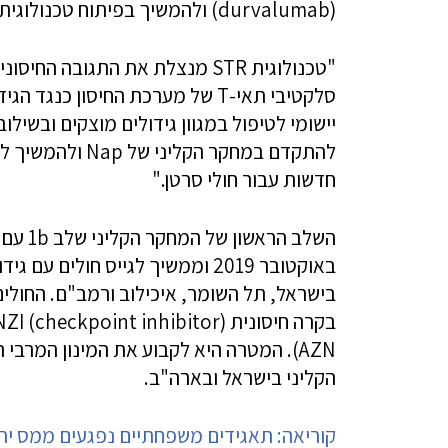
(durvalumab) ולהמשיך בפיתוח טכנולוגית STR שלנו" מסר ד"ר אשר נתן, מנכ"ל נאוטקס.
"טכנולוגית STR מנצלת את התגוב
סלקטיבי תאי-T של מערכת החיסון כ
יישומי לטיפול במגוון גידולים מוצקים ובשיל
להתקדם במחקר הק
חדשות עבור חולי סרטן."
באוקטובר 2019 וממשיך לגייס חול
AZN). המטרה היא לקבוע את המינון המר
הקליני בישראל ובארה"ב.
קוריאה: תאגידים משפחתיים נפגעים ממס יר