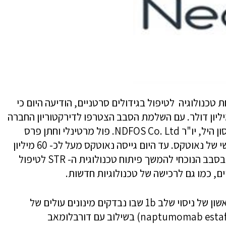
טכנולוגיה לטיפול בגידולים סרטניים, הודיעה היום כי
מה גיוס הון, סדרה C, בהיקף של כ-45 מיליון דולר. עם השלמת הסבב הצטרפו לדירקטוריון החברה
היו"ר לשעבר של קבוצת בלקסטון, ג'יי טומילסון היל, יו"ר NDFOS Co. Ltd. פול מרטינלי וחתן פרס
נובל ד"ר רוג'ר קורנברג, המנהל המדעי הראשי של נאוטקס. עד היום גייסה נאוטקס מעל לכ- 60 מיליון
דולר. החברה מתכננת להשתמש בהון שגוייס בסבב הנוכחי להמשך פיתוח טכנולוגית ה- STR לטיפול
ם, כמו גם לרכישה של טכנולוגיות חדשות.
"מטרת הגיוס הנוכחי הינה השלמת השלב הראשון של ניסוי שלב 1b שבו נבדקים מינונים עולים של
נאפטומומאב אסטאפנטוקס (naptumomab estafenatox, Nap) בשילוב עם דורבלומאב