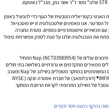
ה החיסונית האנטי בקטריאלית הטבעית של הגוף כדי להפעיל באופן
נגד הגידול הסרטני. אנו מאמינים שלטכנולוגיה זו יש פוטנציאל
וב עם תכשירים אימונותרפיים נוספים. מטרת החברה
ליני של Nap ולהמשיך לפתח את הטכנולוגיה שלנו על מנת לספק אפשרויות טיפול
השלב הראשון של המחקר הקליני שלב 1b עם מינונים עולים של Nap (NCT03983954) התחיל
ים עם גידולים ממאירים מתקדמים או גרורתיים בשלושה בתי חולים
בישראל, תל השומר, איכילוב ורמב"ם. החולים המשתתפים במחקר מטופלים בשילוב של Nap ומעכב
בקרה חיסונית (checkpoint inhibitor) IMFINZI® (דורבלומאב) של חברת אסטרה-זנקה (NYSE:
בי הנסבל של השילוב התרופתי לקראת הרחבת המחקר
ושה בהיקף כמעט חסר תקדים