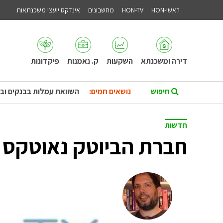
ראשי-HON
HON-TV
מחשבונים
אינדקס יועצי משכנתאות
דירה ומשכנתא
השקעות
ק. נאמנות
פיקדונות
נושאים חמים:
השוואת עמלות בבנקים וב
חדשות
חברת הביוטק נאוטקס מגייסת 45 מ