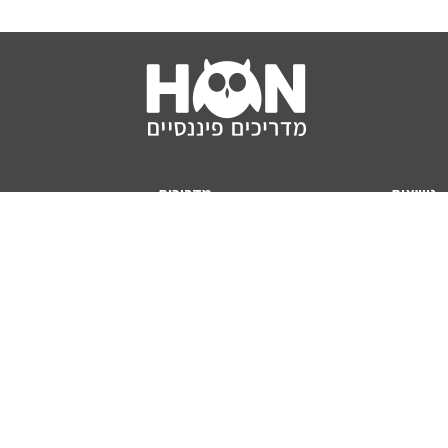
נושאים
מדריכים
HON TV
מדריכי דירה ומשכנתא
הלוואות
מדריכי השקעות
ביטוח
מדריכי צרכנות
מיסים
מדריכי פיקדונות
מחשבונים
אודותינו
מחשבון יוקר המחיה
תנאי שימוש באתר
כמה כסף יהיה לכם בפנסיה?
אודות האתר (ומי אנחנו)
מחשבון משכנתא
פרסום באתר
מחשבונים פופולריים
צור קשר