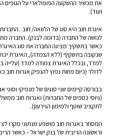
את מכשיר ההשקעה הפופולארי על הגופים המו
ועוד).
איגרת חוב היא סוג של הלוואה/ חוב . החברו
לנושה של החברה (בדומה לבנק). החברה מת
כאשר בתשקיך מציגה החברה את סוג האיגרת –
שנקובה בתשקיף (ללא הצמדה), האיגרת יכול
למדד, ובכלל האיגרת צמודה למדד (עלייה במ
לדולר (כיום פחות נפוץ להנפיק אגרות חוב כאל
בבורסה קיימים שני סוגים של מנפיקי וסוגי אג
(גיוסי כספים של החברות) ואגרות חוב ממש
לתקציב שוטף ולמימון הגירעון).
המסחר באגרות חוב מושפע מנתוני מקרו לצד 
וראשונה הריבית של בנק ישראל – כאשר הרי