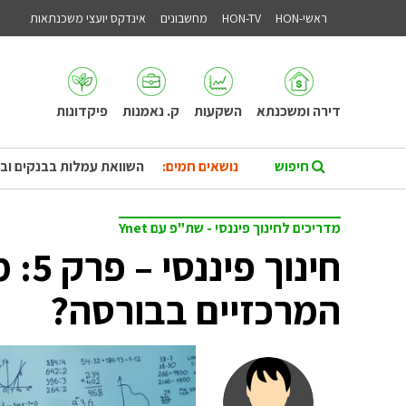
ראשי-HON
HON-TV
מחשבונים
אינדקס יועצי משכנתאות
דירה ומשכנתא
השקעות
ק. נאמנות
פיקדונות
נושאים חמים:
השוואת עמלות בבנקים וב
מדריכים לחינוך פיננסי - שת"פ עם Ynet
חינוך
המרכזיים בבורסה?