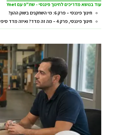
עוד בנושא מדריכים לחינוך פיננסי - שת"פ עם Ynet
חינוך פיננסי – פרק 6: מי השחקנים בשוק ההון?
חינוך פיננסי, פרק 4 – מה זה מדד? ואיזה מדד סיפק תשואה של 1450% מיום השקתו?