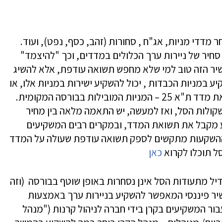
 מדדי מניות, אג"ח , סחורות (זהב, כסף, נפט), ועוד.
יר של ניירות ערך הכלולים במדדים, וכך "להיצמד"
שיר הזה טוב למי שלא מחפש תשואה עודפת, אלא להשיג
 במניות הכבדות , יכול להשקיע ישירות במניות אלו, או
לקנות תעודה שמחזיקה בסל מניות המרכיב את מדד ת"א 25 – המניות המובילות בבורסה המקומית.
ולות הסל, ואז למעשה, יש התאמה מלאה בין מחיר
יע מקבל את תשואת המדד, ובמקרים רבים המשקיעים
 ההשקעות מתקשים לספק תשואה עודפת שעולה על המדד
סל תוכלו לקרוא
כאן
יל מתעודות הסל אינן נסחרות באופן שוטף בבורסה (וזה
שיר פיננסי המאפשר להשקיע בניירות ערך באמצעות
 המשקיעים בקרן בידי חברה לניהול קרנות ("מנהל