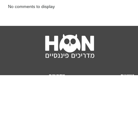
No comments to display
נושאים
מדריכים
HON TV
מדריכי דירה ומשכנתא
הלוואות
מדריכי השקעות
ביטוח
מדריכי צרכנות
מיסים
מדריכי פיקדונות
מחשבונים
אודותינו
מחשבון יוקר המחיה
תנאי שימוש באתר
כמה כסף יהיה לכם בפנסיה?
אודות האתר (ומי אנחנו)