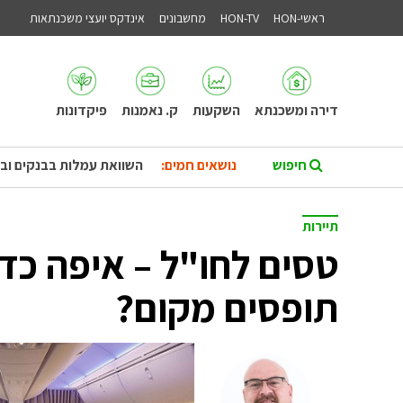
ראשי-HON
HON-TV
מחשבונים
אינדקס יועצי משכנתאות
דירה ומשכנתא
השקעות
ק. נאמנות
פיקדונות
נושאים חמים:
השוואת עמלות בבנקים וב
תיירות
טסים לחו"ל – איפה כד
תופסים מקום?