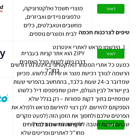
מוצרי חשמל ואלקטרוניקה,
לאתר
טלפונים ניידים ואביזרים,
מחשבים וטאבלטים, כלים
טיפים לצרכנות חכמה
לבית ומוצרים נוספים.
הירשמו מראש לאתרי אינטרנט
ZIPY הוא אתר קניות בעברית
לאתר
דרכו ניתן לקנות מכל האתרים
כמעט כל אתרי המסחר האלקטרוני באינטרנט דורשים
בחו"ל
הרשמה לצורך רכישת מוצר או שירות כלשהו. מכיוון
שמדובר ב-24 שעות בלבד, בהתחשב בהפרשי שעות
בין ישראל לבין העולם, ייתכן שתפספסו דיל כלשהו
שמסתיים בתוך דקות ספורות – רק בגלל שלא
הספקתם להירשם. לכן רצוי להירשם מראש ולמלא את
הפרטים שלכם ולחסוך את הזמן הזה (למעט מקרים
שבהם ניתנת הטבה ללקוחות חדשים בלבד).
שיפיטו הוא שרות משלוחים
לאתר
מחו"ל לאתרים ופריטים שלא