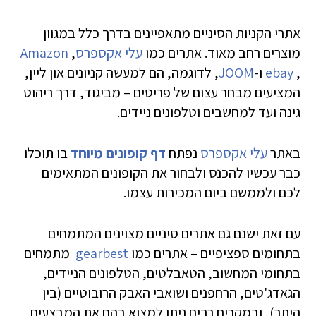
אתרי הקניות הסיניים מתאפיינים בדרך כלל במגוון
מוצרים רחב מאוד. אתרים כמו
עלי אקספרס
,
Amazon
,
ebay
ו-
JOOM
, לדוגמה, הם למעשה קניונים און ליין,
המציעים מבחר עצום של פריטים – מביגוד, דרך ריהוט
גינה ועד למחשבים וטלפונים ניידים.
באתר
עלי אקספרס
נפתח
דף קופונים מיוחד
בו תוכלו
כבר עכשיו להכנס ולבחור את הקופונים המתאימים
לכם ולממשם ביום המכירות עצמו.
עם זאת ישנם גם אתרים סיניים מצוינים המתמחים
בתחומים ספציפיים – אתרים כמו
gearbest
מתמחים
בתחומי המחשוב, הטאבלטים, הטלפונים הניידים,
הגאדג'טים, הרחפנים ושואבי האבק הרובוטיים (בין
היתר), ובמקרים רבים ניתן למצוא בהם את המבצעים