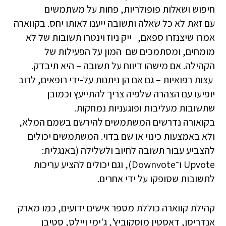
חיפוש ושאלות פופולריות, פחות על משתמשים
עם זאת לא כל שאלה ותשובה ייענו לאותו יחס. בקווארה
אמרו שיצנזרו ספאם, ייק ניוז וינטרו תשובות של לא
מומחים, ומסתמכים שם המון על הפעילות של
הקהילה. אם מישהו דיווח על תשובה – היא תיבדק.
עצות רפואיות – גם אם הן ניתנות על-ידי רופאים, לרוב
יופיעו עם הצהרה שלפיה צריך להתייעץ וכמובן
שתשובות מעליבות ופוגעניות נמחקות.
בקואורה נדרשים המשתמשים להירשם בשמם המלא,
ולא באמצעות כינוי או שם בדוי. המשתמשים יכולים
להצביע עבור תשובה לחיוב ולשלילה (באנגלית:
Upvote ו־Downvote), וגם יכולים להציע עריכות
לתשובות שסופקו על ידי אחרים.
קהילת קווארה כוללת מספר אישים ידועים, כמו מארק
אנדריסן, דאסטין מוסקוביץ', ג'ימי ויילס, סטיבן