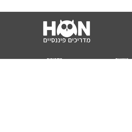
נושאים
מדריכים
HON TV
מדריכי דירה ומשכנתא
הלוואות
מדריכי השקעות
ביטוח
מדריכי צרכנות
מיסים
מדריכי פיקדונות
מחשבונים
אודותינו
מחשבון יוקר המחיה
תנאי שימוש באתר
כמה כסף יהיה לכם בפנסיה?
אודות האתר (ומי אנחנו)
מחשבון משכנתא
פרסום באתר