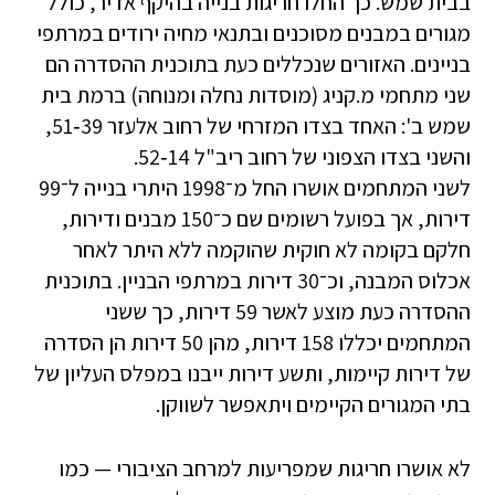
בבית שמש. כך החלו חריגות בנייה בהיקף אדיר, כולל
מגורים במבנים מסוכנים ובתנאי מחיה ירודים במרתפי
בניינים. האזורים שנכללים כעת בתוכנית ההסדרה הם
שני מתחמי מ.קניג (מוסדות נחלה ומנוחה) ברמת בית
שמש ב': האחד בצדו המזרחי של רחוב אלעזר 39‑51,
והשני בצדו הצפוני של רחוב ריב"ל 14‑52.
לשני המתחמים אושרו החל מ־1998 היתרי בנייה ל־99
דירות, אך בפועל רשומים שם כ־150 מבנים ודירות,
חלקם בקומה לא חוקית שהוקמה ללא היתר לאחר
אכלוס המבנה, וכ־30 דירות במרתפי הבניין. בתוכנית
ההסדרה כעת מוצע לאשר 59 דירות, כך ששני
המתחמים יכללו 158 דירות, מהן 50 דירות הן הסדרה
של דירות קיימות, ותשע דירות ייבנו במפלס העליון של
בתי המגורים הקיימים ויתאפשר לשווקן.
לא אושרו חריגות שמפריעות למרחב הציבורי — כמו