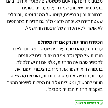
מבנים ניידים וקרוואנים שמשמשים למוסדות דת, ובהם
בתי כנסת וישיבות; שמירה על מעברים נאותים
ברחובות ובין הבניינים; קיומו של ממ"ד ומיגון; והוחלט
ששטח דירה לא יפחת מ־45 מ"ר. גם הדירות במרתפים
לא אושרו ללא הסדרה של התאורה והחשמל.
הכשרת החריגות רק אם זה משתלם
ענבר וייס, מהנדסת העיר בית שמש: "מטרתנו לייצר
תוכנית של מקל וגזר. אף קבוצת דיירים לא תנסה
להכשיר סתם את החריגות, אלא אם זה ישתלם לה.
בתמורה היא תשפר את המרחב הציבורי ותפנה את
עבירות הבנייה. אנו מוסיפים זכויות, הורסים מה שלא
הגיוני להכשיר, ומטילים על היזם מטלות לשיפור המצב
בעקבות חריגות הבנייה מסביב".
עוד בנושא חדשות