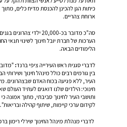
וזאת על מנת לסייע לאנשי הצוות ולהקל על 
כיתות הגן להכינן להכנסת מדיח כלים, מתוך 
ארוחת צהריים.
סה"כ מדובר בכ-20,000 יל
הערכות של חברת יובל חינוך לשינוי תנאי החו
הלימודים הבאה.
לדברי סגנית ראש העירייה ציפי ברנד
:
"מדובר
בין גורמים רבים כולל מינהל חינוך ושירותי 
העיר, ללא פגיעה בכוח האדם שבצהרונים. מ
חינוכי: הילדים שלנו דואגים לעתיד העולם שא
ותושבי העיר לחינוך סביבתי, מתוך אמונה כי ה
לקידום ערכי קיימות, שיתוף קהילה ובריאות".
לדברי מנהלת מינהל החינוך שירלי רימון ברכ