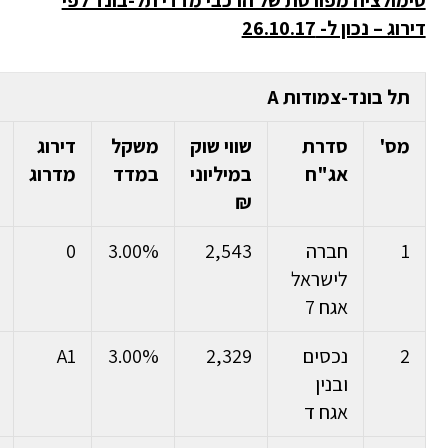
סימולציה מפורטת של הרכבי מדדי תל-בונד לפי
דירוג – נכון ל- 26.10.17
תל בונד-צמודות
A
מס'
סדרת
שווי שוק
משקל
דירוג
אג"ח
במיליוני
במדד
מדרוג
₪
1
חברה
2,543
3.00%
0
לישראל
אגח 7
2
נכסים
2,329
3.00%
A1
ובנין
אגח ד