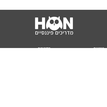
נושאים
מדריכים
HON TV
מדריכי דירה ומשכנתא
הלוואות
מדריכי השקעות
ביטוח
מדריכי צרכנות
מיסים
מדריכי פיקדונות
מחשבונים
אודותינו
מחשבון יוקר המחיה
תנאי שימוש באתר
כמה כסף יהיה לכם בפנסיה?
אודות האתר (ומי אנחנו)
מחשבון משכנתא
פרסום באתר