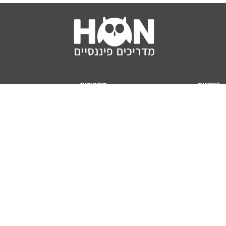
נושאים
מדריכים
HON TV
מדריכי דירה ומשכנתא
הלוואות
מדריכי השקעות
ביטוח
מדריכי צרכנות
מיסים
מדריכי פיקדונות
מחשבונים
אודותינו
מחשבון יוקר המחיה
תנאי שימוש באתר
כמה כסף יהיה לכם בפנסיה?
אודות האתר (ומי אנחנו)
מחשבון משכנתא
פרסום באתר
מחשבונים פופולריים
צור קשר