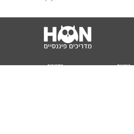
נושאים
מדריכים
HON TV
מדריכי דירה ומשכנתא
הלוואות
מדריכי השקעות
ביטוח
מדריכי צרכנות
מיסים
מדריכי פיקדונות
מחשבונים
אודותינו
מחשבון יוקר המחיה
תנאי שימוש באתר
כמה כסף יהיה לכם בפנסיה?
אודות האתר (ומי אנחנו)
מחשבון משכנתא
פרסום באתר