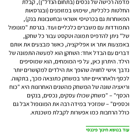
מדמה רכישה של נכסים (בתחום הנדל"ן), קבלת
החלטות כלכליות, שימוש במזומנים (ובגרסאות
המאוחרות גם בכרטיסי אשראי ובחשבונות בנק),
התמודדות עם משברים כלכליים ועוד. בגרסת "מונופול
של" ניתן להדפיס תמונה וטקסט עבור כל שחקן,
באמצעות אתר או אפליקציה, כאשר מבצעים את אותם
דברים עם הבדל אחד: השחקן הוא למעשה התמונה של
הילד. היתרון כאן, על פי המומחים, הוא שמוסיפים
נדבך אישי לחוויה שהופך את הילדים למקושרים יותר
לכסף ולאחראיים יותר במשחק כתוצאה מכך, בתקווה.
וריאציה שונה של המשחק מהשנים האחרונות היא "כוח
הכסף" – "משחק שכולו עסקים, נכסים, בנקים
וכספים" – שמזכיר במידה רבה את המונופול אבל גם
כולל הרחבות כמו אפשרות לקבלת משכנתא.
עוד בנושא חינוך פיננסי