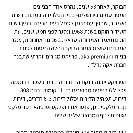
הבוקר, לאחר 53 שנים, נהרס אחד הבניינים
המפורסמים בירושלים- בניין הטלוויזיה במתחם רשות
השידור, שהפך עם הזמן לסמל בעיר הבירה. בניין רשות
השידור הוקם בשנת 1968 ונסגר לפני חמש שנים, עת
הוקם תאגיד השידור הישראלי. בשנים האחרונות, עמד
המתחם נטוש וכאמור הבוקר החלה הריסתו לטובת
בניית aka premium, פרויקט מגורים יוקרתי שתבנה
חברת אקה נדל"ן.
הפרויקט ייבנה בנקודה הגבוהה ביותר בשכונת רוממה
ויכלול 6 בניינים מפוארים בני 11 קומות ובהם 308
דירות. תמהיל הדירות יכלול דירות 6-3 חדרים, דירות
גן, דופלקסים גן, פנטהאוז דופלקס ופנטהאוז טריפלקס
הצופים לנוף המרהיב של ירושלים.
247 דירות מתוך 308 הוגרלו במסגרת תוכנית מחיר