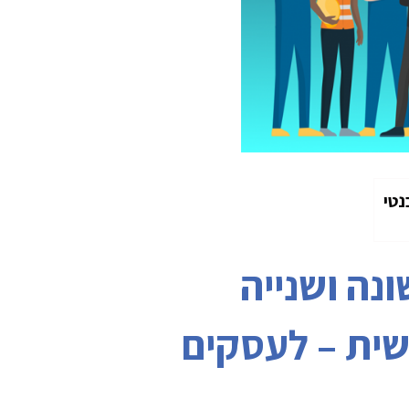
נטי
נה ושנייה
ית – לעסקים