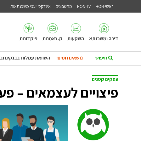
ראשי-HON
HON-TV
מחשבונים
אינדקס יועצי משכנתאות
דירה ומשכנתא
השקעות
ק. נאמנות
פיקדונות
נושאים חמים:
השוואת עמלות בבנקים וב
עסקים קטנים
פיצויים לעצמאים – פע