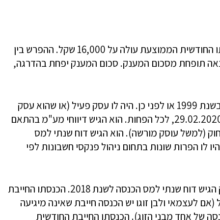
הסכום לא יעלה על 6,000 שקל. למי שהכנסתו החודשית הממוצעת עולה על 16,000 שקל. ההפרש בין
סה ל-16,000 יוכפל ב-0.75 והתוצאה תופחת מסכום המענק. סכום המענק יפחת בהדרגה,
מי זכאי? מהם התנאים? תושב ישראל שנולד בשנת 1999 או לפני כן. היה לו עסק פעיל (או שהוא עסק
במשלח יד) בתקופה שבין ה- 01.09.2019 ל-29.02.2020, לכל הפחות. הוא הגיש דיווחי מע"מ בהתאם
וק (למשל עוסק מורשה). הוא הגיש דוח שנתי למס
ו לו הפרות שונות בתחום ניהול פנקסי חשבונות לפי
לגבי עסקים שנפתחו לפני 2019 – בעל העסק הגיש דוח שנתי למס הכנסה לשנת 2018. הכנסתו החייבת
ס 2018 לא עלתה על 240,000 שקל (אם לעצמאי ולבן זוגו יש הכנסה חייבת שאינה מיגיעה
ה של אחד מבני הזוג). הכנסתו החייבת החודשית