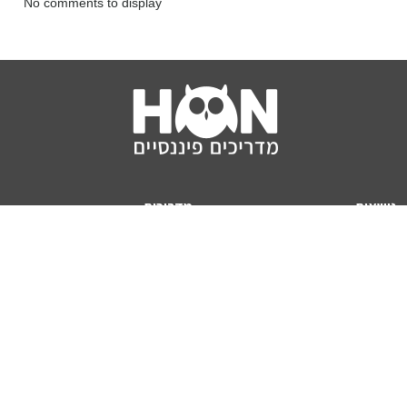
No comments to display
נושאים
מדריכים
HON TV
מדריכי דירה ומשכנתא
הלוואות
מדריכי השקעות
ביטוח
מדריכי צרכנות
מיסים
מדריכי פיקדונות
מחשבונים
אודותינו
מחשבון יוקר המחיה
תנאי שימוש באתר
כמה כסף יהיה לכם בפנסיה?
אודות האתר (ומי אנחנו)