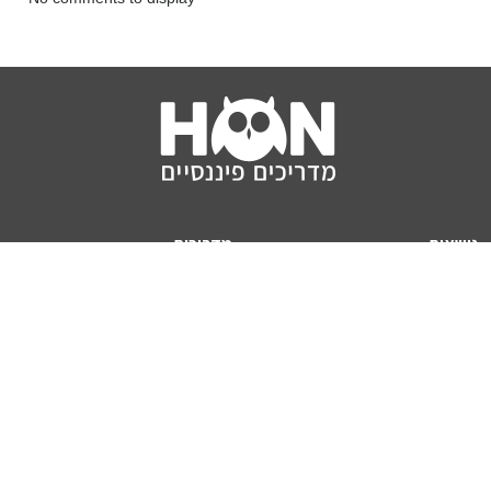
נושאים
מדריכים
HON TV
מדריכי דירה ומשכנתא
הלוואות
מדריכי השקעות
ביטוח
מדריכי צרכנות
מיסים
מדריכי פיקדונות
מחשבונים
אודותינו
מחשבון יוקר המחיה
תנאי שימוש באתר
כמה כסף יהיה לכם בפנסיה?
אודות האתר (ומי אנחנו)