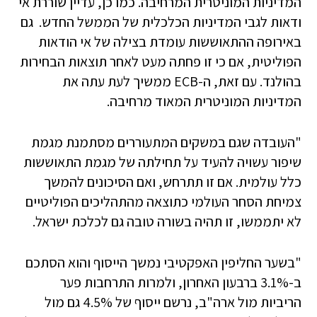
המדיניות המוניטרית המרחיבה. כמו כן, עדיין שוררת אי
ודאות לגבי המדיניות הכלכלית של הממשל החדש. גם
באירופה ההתאוששות עומדת בצילה של אי הודאות
הפוליטית, אם כי זו פחתה מעט לאחר תוצאות הבחירות
בהולנד. עם זאת, ה-ECB ממשיך לעת עתה את
המדיניות המוניטרית המאוד מרחיבה.
"העובדה שגם במשקים המתעוררים מסתמנת מגמת
שיפור עשויה להעיד על תחילתה של מגמת התאוששות
כלל עולמית. אם זו תתרחש, ואם הסיכונים להמשך
צמיחת הסחר העולמי כתוצאה מהתהליכים הפוליטיים
לא יתממשו, זו תהיה בשורה טובה גם לכלכת ישראל.
"בשער החליפין האפקטיבי נמשך הייסוף והוא הסתכם
ב-3.1% ברבעון האחרון, ולמרות התרחבות פער
הריביות מול ארה"ב, נרשם ייסוף של 4.5% גם מול