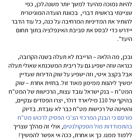
להיות נמוכה מהיעד למשך יותר משנה.לכן, כפי
שציינתי בראשית דברי, בכוונת הועדה המוניטרית
להותיר את המדיניות המרחיבה על כנה, כל עוד הדבר
יידרש כדי לבסס את סביבת האינפלציה בתוך תחום
היעד".
ובכן, מה הלאה – הרייבת לא תעלה בשנה הקרובה,
כנראה שזה ישפיע גם על ריבית המשכנתא שאולי תעלה
אבל בקצב איטי, וזה ישפיע על שוק הדירות שעדיין
ימשיך ליהנות ממימון מאוד זול. בחזית אחרת – שוק
המט"ח – בנק ישראל עובד עצות, הרכישות של המט"ח
בהיקף של 110 מיליארד דולר, יצרו הפסדים ענקיים,
והשיטה של רכישות מט"ח כבר לא עובדת. בדיוק
פורסם כי הבנק המרכזי הצ'כי הפסיק לרכוש מט"ח
בהתמודדות מול הספקולנטים
, אולי זה מהלך שצריך
ללמוד ממנו. כך או אחרת, ככה אי אפשר להמשיך!