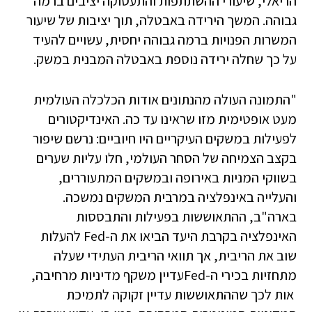
הריאלי, שיעורי ההשתתפות והתעסוקה יציבים ברמה
גבוהה. המשך הירידה באבטלה, תוך יציבות של שיעור
המשרות הפנויות ברמה גבוהה יחסית, עשויים להעיד
על כך שחלה ירידה נוספת באבטלה המבנית במשק.
"התמונה העולה מהנתונים אודות הכלכלה העולמית
מעט אופטימית מזו שראינו עד כה. האינדיקטורים
לפעילות במשקים העיקריים היו חיוביים: נרשם שיפור
בקצב הצמיחה של הסחר העולמי, חלו עליות שערים
בשווקי המניות באירופה ובמשקים המתעוררים,
והעלייה באינפלציה במרבית המשקים נמשכה.
בארה"ב, ההתאוששות בפעילות והתבססות
האינפלציה בקרבת היעד הביאו את ה-Fed להעלות
שוב את הריבית, אך תוואי הריבית העתידי שעלה
מתחזיות בכירי ה-Fedעדיין משקף מדיניות מרחיבה,
אות לכך שההתאוששות עדיין זקוקה לתמיכת