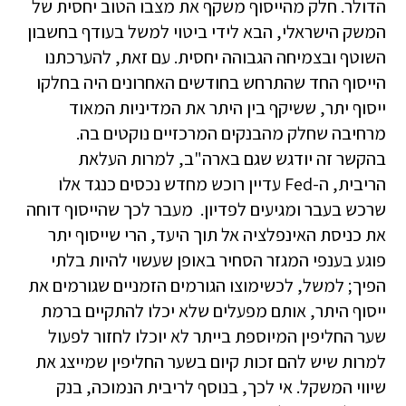
הדולר. חלק מהייסוף משקף את מצבו הטוב יחסית של
המשק הישראלי, הבא לידי ביטוי למשל בעודף בחשבון
השוטף ובצמיחה הגבוהה יחסית. עם זאת, להערכתנו
הייסוף החד שהתרחש בחודשים האחרונים היה בחלקו
ייסוף יתר, ששיקף בין היתר את המדיניות המאוד
מרחיבה שחלק מהבנקים המרכזיים נוקטים בה.
בהקשר זה יודגש שגם בארה"ב, למרות העלאת
הריבית, ה-Fed עדיין רוכש מחדש נכסים כנגד אלו
שרכש בעבר ומגיעים לפדיון. מעבר לכך שהייסוף דוחה
את כניסת האינפלציה אל תוך היעד, הרי שייסוף יתר
פוגע בענפי המגזר הסחיר באופן שעשוי להיות בלתי
הפיך; למשל, לכשימוצו הגורמים הזמניים שגורמים את
ייסוף היתר, אותם מפעלים שלא יכלו להתקיים ברמת
שער החליפין המיוספת בייתר לא יוכלו לחזור לפעול
למרות שיש להם זכות קיום בשער החליפין שמייצג את
שיווי המשקל. אי לכך, בנוסף לריבית הנמוכה, בנק