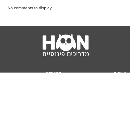
No comments to display
נושאים
מדריכים
HON TV
מדריכי דירה ומשכנתא
הלוואות
מדריכי השקעות
ביטוח
מדריכי צרכנות
מיסים
מדריכי פיקדונות
מחשבונים
אודותינו
מחשבון יוקר המחיה
תנאי שימוש באתר