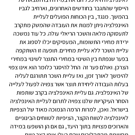
הייסוף שהתגבר בחודשים האחרונים, וארחיב לגביו
בהמשך. מנגד, בין הכוחות הפועלים לעליית
האינפלציה ניתן למנות את העובדה שהמשק מתקרב
לתעסוקה מלאה והשכר הריאלי עולה. כל עוד נמשכה
ירידת מחירי התשומות, המעסיקים יכלו לספוג את
עליית השכר ללא עליית מחירים. תופעה זו השתקפה
בפער שנפתח בין השינוי במחירי התוצר לשינוי במחירי
הצרכן. ואולם פער זה החל להיסגר כלומר הוא אינו צפוי
להימשך לאורך זמן, ואז עליית השכר תתורגם לעליה
בעלות העבודה ליחידת תוצר אשר צפויה לפעול לעלייה
של האינפלציה. גם עליית האינפלציה בקרב שותפות
הסחר העיקריות שלנו צפויה לתרום לעליית האינפלציה
בישראל. ואכן, למרות הרמה הנמוכה מאוד של הצפיות
לאינפלציה לטווח הקצר, הציפיות לטווחים הבינוניים
והארוכים מצויות בתוך היעד, גם אם הן הושפעו במידה
מסויימת מהתהליכים שהם בעלי אופי קצר טווח.