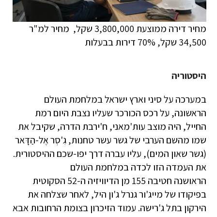
מחיר דירה ממוצעת 3,800,000 שקל, מחיר למ"ר
34,500 שקל, 70% דירות בבעלות
היסטוריה
במערכה על סיני וארץ ישראל במלחמת העולם
הראשונה, על רכס הכורכר שעליו נצבת היום רמת
החייל, היה מוצב עות'מאני, ח'ירבת הדרה, שקיבל את
שמו מהשם הערבי של גשר עשר טחנות, גִ'סְר אֶל-הַדָּאר
(גשר שאון המים), עליו עברה דרך יפו-שכם ההיסטורית.
את העמדה הזו לכדה במלחמת העולם
הראושנה חטיבה 155 מן הדיוויזיה ה-52 הסקוטית
בפיקודו של מייג'ור גנרל ג'ון היל, לאחר שצלחה את
הירקון בתל ג'רישה. עמוד הזיכרון בצומת הרחובות אבא