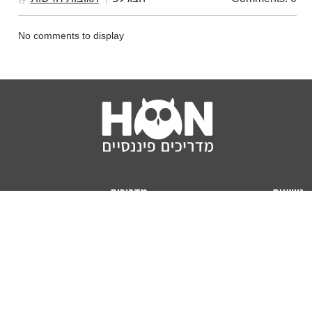
No comments to display
נושאים
מדריכים
HON TV
מדריכי דירה ומשכנתא
הלוואות
מדריכי השקעות
ביטוח
מדריכי צרכנות
מיסים
מדריכי פיקדונות
מחשבונים
אודותינו